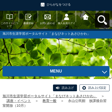
ひらがなをつける
このサイトにつ
新規登録
お問い合わせ
個人会員ログイ
旭川市生涯学習
いて
ン
ポータルサイト
「まなびネット
あさひかわ」へ
旭川市生涯学習ポータルサイト「まなびネットあさひかわ」
戻る
MENU
読み上げ
読み上げ設定
旭川市生涯学習ポータルサイト「まなびネットあさひかわ」
＞
講座・イベント
＞
教育一般
＞
永山公民館 放課後自習
室開放（10月）