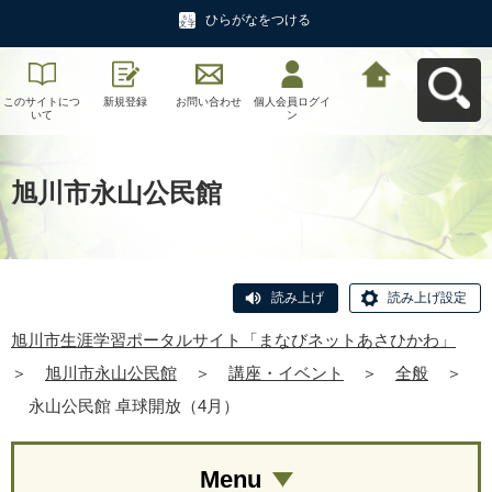
ひらがなをつける
このサイトにつ
新規登録
お問い合わせ
個人会員ログイ
旭川市生涯学習
いて
ン
ポータルサイト
「まなびネット
あさひかわ」へ
戻る
旭川市永山公民館
読み上げ
読み上げ設定
旭川市生涯学習ポータルサイト「まなびネットあさひかわ」
＞
旭川市永山公民館
＞
講座・イベント
＞
全般
＞
永山公民館 卓球開放（4月）
Menu