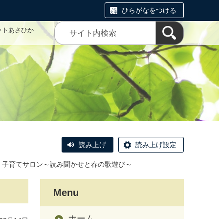
ひらがなをつける
ットあさひか
読み上げ
読み上げ設定
子育てサロン～読み聞かせと春の歌遊び～
Menu
ホーム