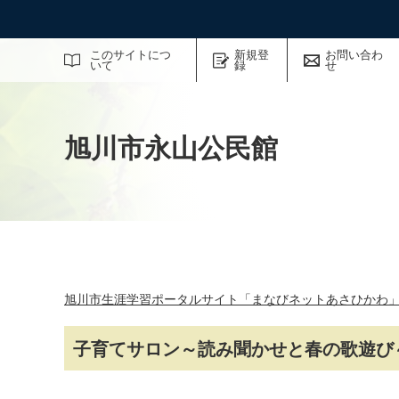
サイト内検索
このサイトにつ
新規登
お問い合わ
いて
録
せ
旭川市永山公民館
旭川市生涯学習ポータルサイト「まなびネットあさひかわ
子育てサロン～読み聞かせと春の歌遊び