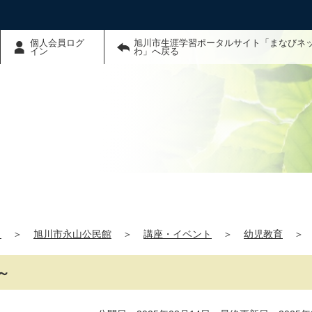
個人会員ログ
旭川市生涯学習ポータルサイト「まなびネ
イン
わ」へ戻る
」
＞
旭川市永山公民館
＞
講座・イベント
＞
幼児教育
＞
～