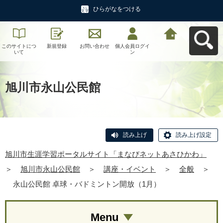
ひらがなをつける
このサイトにつ
新規登録
お問い合わせ
個人会員ログイ
旭川市生涯学習
いて
ン
ポータルサイト
「まなびネット
あさひかわ」へ
戻る
旭川市永山公民館
読み上げ
読み上げ設定
旭川市生涯学習ポータルサイト「まなびネットあさひかわ」
＞
旭川市永山公民館
＞
講座・イベント
＞
全般
＞
永山公民館 卓球・バドミントン開放（1月）
Menu