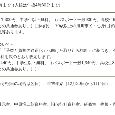
時まで（入館は午後4時30分まで）
校生300円、中学生以下無料。（パスポート一般900円、高校生6
との共通券あり。）団体割引、70歳以上の旭川市民・心身に障
免等あります。
ついて～
「「受益と負担の適正化」へ向けた取り組み指針」に基づき、
覧料を次のとおり改定します。
440円、中学生以下無料。（パスポート一般1,340円、高校生8
との共通券あり。））
が祝日の場合は翌日）、年末年始（12月30日から1月4日）、
展示室、中原悌二朗資料室、旧偕行社資料室、研修室、物販・