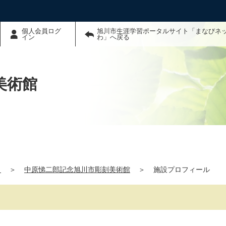
個人会員ログ
旭川市生涯学習ポータルサイト「まなびネ
イン
わ」へ戻る
美術館
」
＞
中原悌二郎記念旭川市彫刻美術館
＞
施設プロフィール