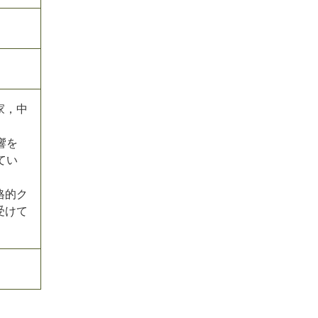
家，中
響を
てい
格的ク
受けて