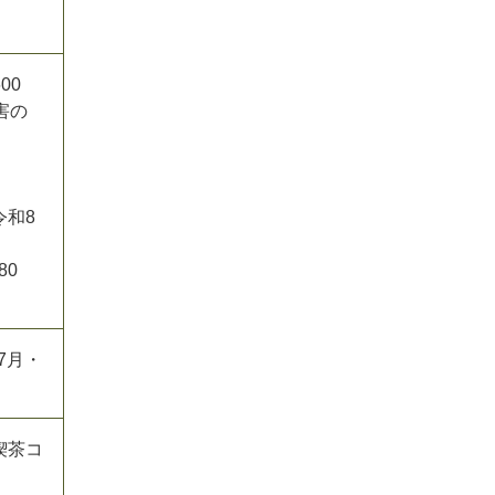
00
害の
令和8
80
7月・
喫茶コ