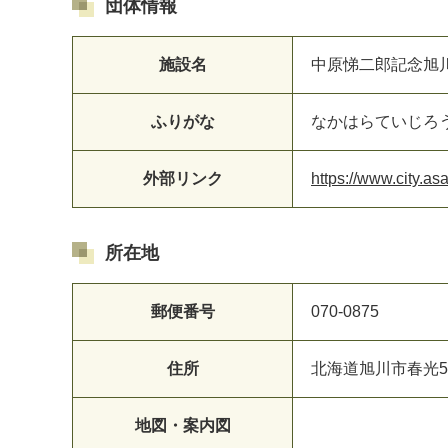
団体情報
施設名
中原悌二郎記念旭
ふりがな
なかはらていじろ
マイメディア検索
外部リンク
https://www.city.as
所在地
郵便番号
070-0875
住所
北海道旭川市春光5
地図・案内図