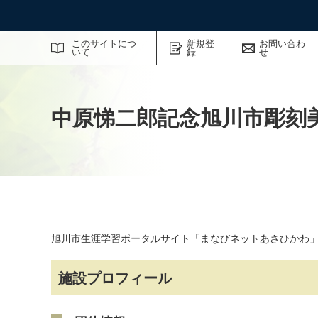
サイト内検索
このサイトにつ
新規登
お問い合わ
いて
録
せ
中原悌二郎記念旭川市彫刻
旭川市生涯学習ポータルサイト「まなびネットあさひかわ
施設プロフィール