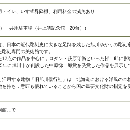
用トイレ、いす式昇降機、利用料金の減免あり
台） 共用駐車場（井上靖記念館 20台））
は、日本の近代彫刻史に大きな足跡を残した旭川ゆかりの彫刻
た彫刻専門の美術館です。
た12点の作品を中心に，ロダン・荻原守衛といった悌二郎に影
45年に旭川市が創設した中原悌二郎賞を受賞した作品を展示し
て活用する建物「旧旭川偕行社」は，北海道における洋風の本
徴を持ち，意匠も優れていることから国の重要文化財の指定を
同館まで