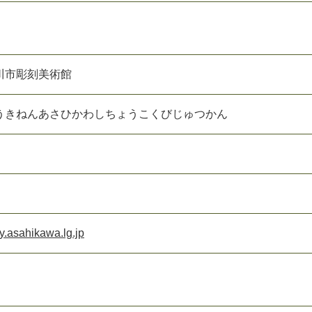
川市彫刻美術館
うきねんあさひかわしちょうこくびじゅつかん
.asahikawa.lg.jp