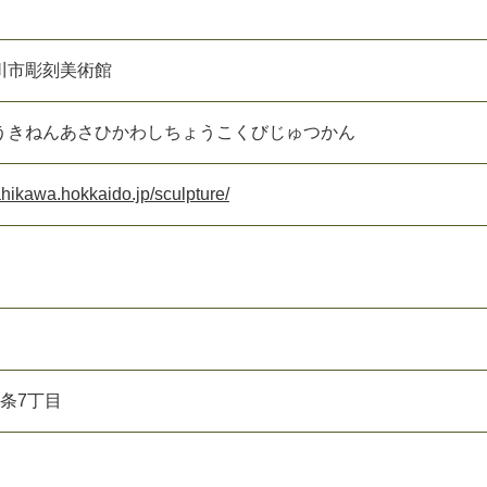
川市彫刻美術館
うきねんあさひかわしちょうこくびじゅつかん
ahikawa.hokkaido.jp/sculpture/
条7丁目