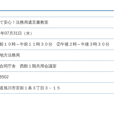
て安心！法務局遺言書教室
24年07月31日（水）
前１０時～午前１１時３０分 ②午後２時～午後３時３０分
地方法務局
合同庁舎 西館１階共用会議室
8502
道旭川市宮前１条３丁目３－１５