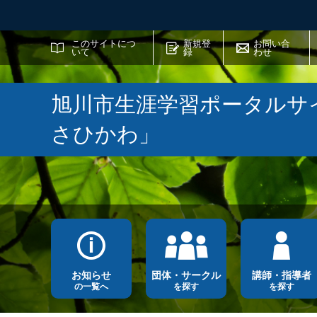
サイト内検索
このサイトにつ
新規登
お問い合
いて
録
わせ
旭川市生涯学習ポータルサ
さひかわ」
お知らせ
団体・サークル
講師・指導者
の一覧へ
を探す
を探す