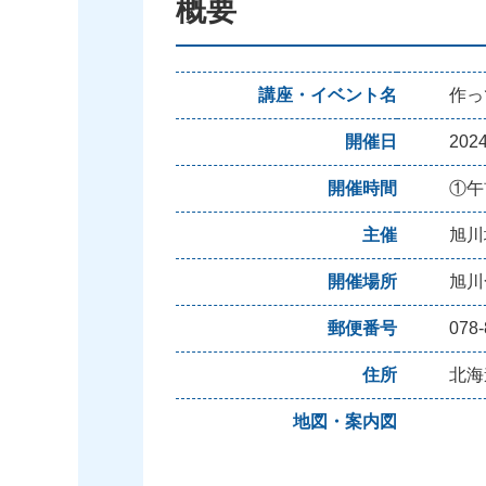
概要
講座・イベント名
作っ
開催日
20
開催時間
①午
主催
旭川
開催場所
旭川
郵便番号
078-
住所
北海
地図・案内図