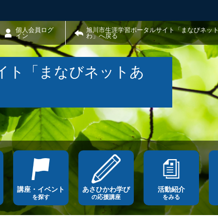
個人会員ログ
旭川市生涯学習ポータルサイト「まなびネッ
イン
わ」へ戻る
イト「まなびネットあ
講座・イベント
あさひかわ学び
活動紹介
を探す
の応援講座
をみる