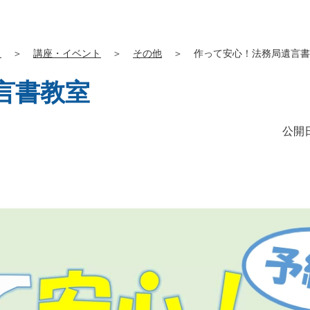
」
＞
講座・イベント
＞
その他
＞
作って安心！法務局遺言書
言書教室
公開日