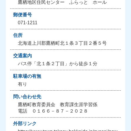
鷹栖地区住民センター ふらっと ホール
郵便番号
071-1211
住所
北海道上川郡鷹栖町北１条３丁目２番５号
交通案内
バス停「北１条２丁目」から徒歩１分
駐車場の有無
有り
問い合わせ先
鷹栖町教育委員会 教育課生涯学習係
電話 ０１６６－８７－２０２８
外部リンク