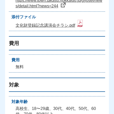
https://www.town.takasu.hokkaido.jp/gyosei/new
s/detail.html?news=244
添付ファイル
文化財登録記念講演会チラシ.pdf
費用
費用
無料
対象
対象年齢
高校生、18〜29歳、30代、40代、50代、60