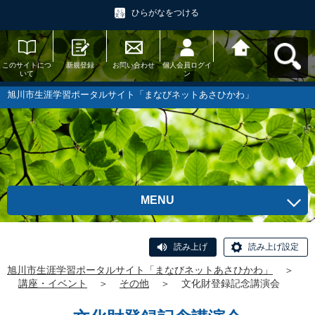
ひらがなをつける
このサイトにつ
新規登録
お問い合わせ
個人会員ログイ
旭川市生涯学習
いて
ン
ポータルサイト
「まなびネット
あさひかわ」へ
旭川市生涯学習ポータルサイト「まなびネットあさひかわ」
戻る
MENU
読み上げ
読み上げ設定
旭川市生涯学習ポータルサイト「まなびネットあさひかわ」
＞
講座・イベント
＞
その他
＞
文化財登録記念講演会