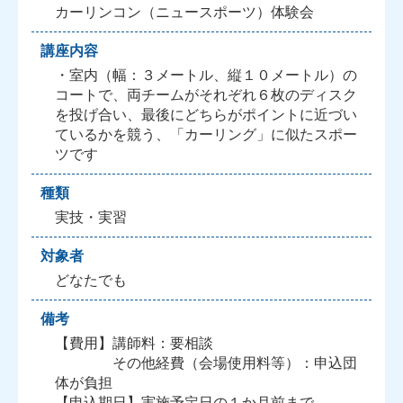
カーリンコン（ニュースポーツ）体験会
講座内容
・室内（幅：３メートル、縦１０メートル）の
コートで、両チームがそれぞれ６枚のディスク
を投げ合い、最後にどちらがポイントに近づい
ているかを競う、「カーリング」に似たスポー
ツです
種類
実技・実習
対象者
どなたでも
備考
【費用】講師料：要相談
その他経費（会場使用料等）：申込団
体が負担
【申込期日】実施予定日の１か月前まで