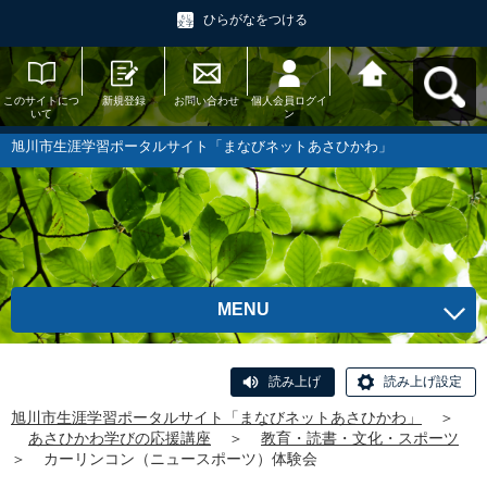
ひらがなをつける
このサイトにつ
新規登録
お問い合わせ
個人会員ログイ
旭川市生涯学習
いて
ン
ポータルサイト
「まなびネット
あさひかわ」へ
旭川市生涯学習ポータルサイト「まなびネットあさひかわ」
戻る
MENU
読み上げ
読み上げ設定
旭川市生涯学習ポータルサイト「まなびネットあさひかわ」
＞
あさひかわ学びの応援講座
＞
教育・読書・文化・スポーツ
＞
カーリンコン（ニュースポーツ）体験会