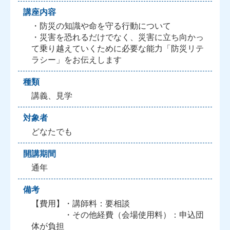
講座内容
・防災の知識や命を守る行動について
・災害を恐れるだけでなく、災害に立ち向かっ
て乗り越えていくために必要な能力「防災リテ
ラシー」をお伝えします
種類
講義、見学
対象者
どなたでも
開講期間
通年
備考
【費用】・講師料：要相談
・その他経費（会場使用料）：申込団
体が負担