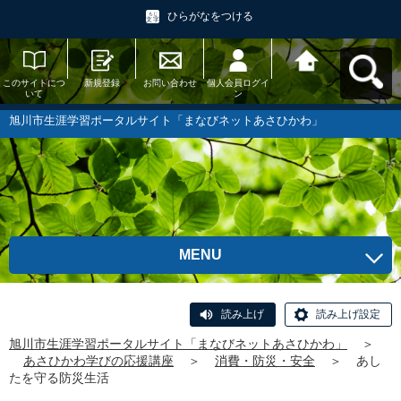
ひらがなをつける
このサイトにつ
新規登録
お問い合わせ
個人会員ログイ
旭川市生涯学習
いて
ン
ポータルサイト
「まなびネット
あさひかわ」へ
旭川市生涯学習ポータルサイト「まなびネットあさひかわ」
戻る
MENU
読み上げ
読み上げ設定
旭川市生涯学習ポータルサイト「まなびネットあさひかわ」
＞
あさひかわ学びの応援講座
＞
消費・防災・安全
＞
あし
たを守る防災生活