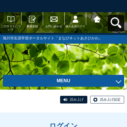
このサイトにつ
新規登録
お問い合わせ
個人会員ログイ
旭川市生涯学習
いて
ン
ポータルサイト
「まなびネット
あさひかわ」へ
旭川市生涯学習ポータルサイト「まなびネットあさひかわ」
戻る
MENU
読み上げ
読み上げ設定
ログイン