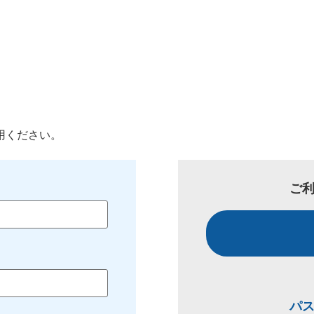
用ください。
ご
パ