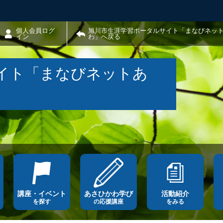
個人会員ログ
旭川市生涯学習ポータルサイト「まなびネッ
イン
わ」へ戻る
イト「まなびネットあ
講座・イベント
あさひかわ学び
活動紹介
を探す
の応援講座
をみる