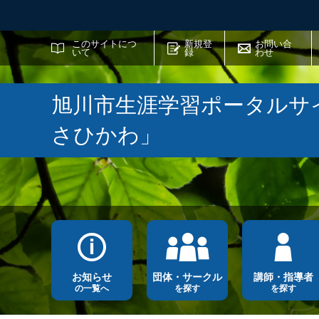
サイト内検索
このサイトにつ
新規登
お問い合
いて
録
わせ
旭川市生涯学習ポータルサ
さひかわ」
お知らせ
団体・サークル
講師・指導者
の一覧へ
を探す
を探す