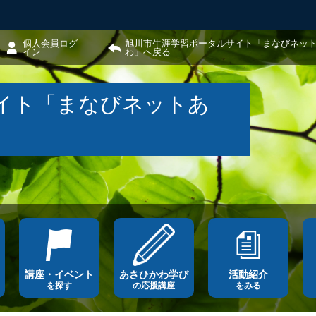
個人会員ログ
旭川市生涯学習ポータルサイト「まなびネッ
イン
わ」へ戻る
イト「まなびネットあ
講座・イベント
あさひかわ学び
活動紹介
を探す
の応援講座
をみる