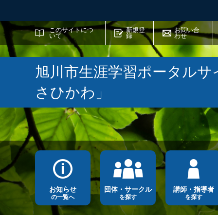
サイト内検索
このサイトにつ
新規登
お問い合
いて
録
わせ
旭川市生涯学習ポータルサ
さひかわ」
お知らせ
団体・サークル
講師・指導者
の一覧へ
を探す
を探す