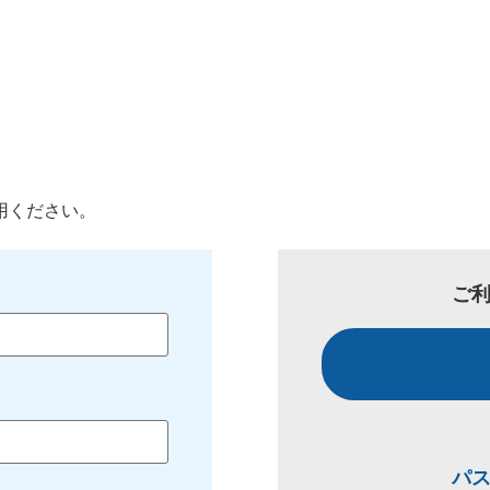
用ください。
ご
パ