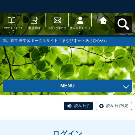
このサイトにつ
新規登録
お問い合わせ
個人会員ログイ
旭川市生涯学習
いて
ン
ポータルサイト
「まなびネット
あさひかわ」へ
旭川市生涯学習ポータルサイト「まなびネットあさひかわ」
戻る
MENU
読み上げ
読み上げ設定
ログイン