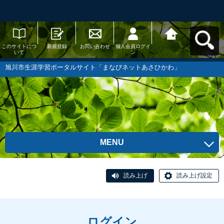
このサイトにつ
新規登録
お問い合わせ
個人会員ログイ
旭川市生涯学習
いて
ン
ポータルサイト
「まなびネット
あさひかわ」へ
旭川市生涯学習ポータルサイト「まなびネットあさひかわ」
戻る
MENU
読み上げ
読み上げ設定
ログイン