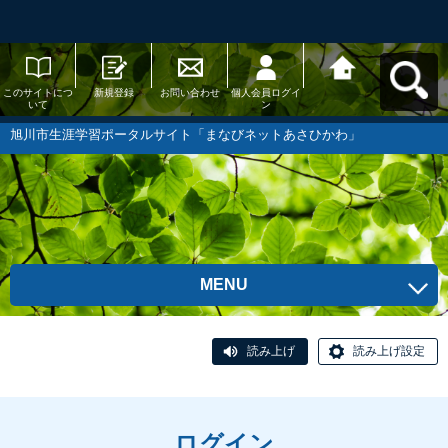
このサイトにつ
新規登録
お問い合わせ
個人会員ログイ
旭川市生涯学習
いて
ン
ポータルサイト
「まなびネット
あさひかわ」へ
旭川市生涯学習ポータルサイト「まなびネットあさひかわ」
戻る
MENU
読み上げ
読み上げ設定
ログイン