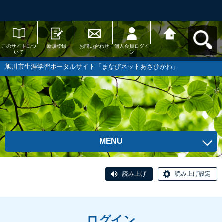
このサイトにつ
新規登録
お問い合わせ
個人会員ログイ
旭川市生涯学習
いて
ン
ポータルサイト
「まなびネット
あさひかわ」へ
旭川市生涯学習ポータルサイト「まなびネットあさひかわ」
戻る
MENU
読み上げ
読み上げ設定
ログイン