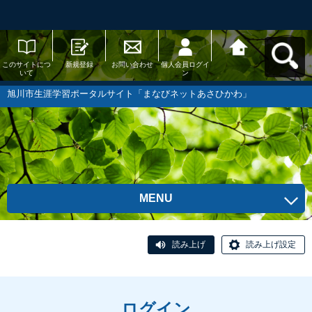
このサイトにつ
新規登録
お問い合わせ
個人会員ログイ
旭川市生涯学習
いて
ン
ポータルサイト
「まなびネット
あさひかわ」へ
旭川市生涯学習ポータルサイト「まなびネットあさひかわ」
戻る
MENU
読み上げ
読み上げ設定
ログイン