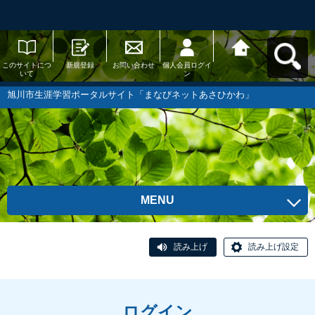
このサイトにつ
新規登録
お問い合わせ
個人会員ログイ
旭川市生涯学習
いて
ン
ポータルサイト
「まなびネット
あさひかわ」へ
旭川市生涯学習ポータルサイト「まなびネットあさひかわ」
戻る
MENU
読み上げ
読み上げ設定
ログイン