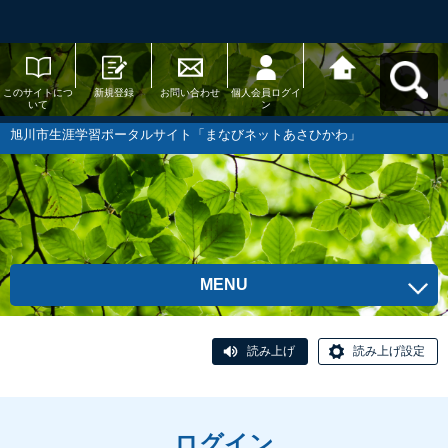
このサイトにつ
新規登録
お問い合わせ
個人会員ログイ
旭川市生涯学習
いて
ン
ポータルサイト
「まなびネット
あさひかわ」へ
旭川市生涯学習ポータルサイト「まなびネットあさひかわ」
戻る
MENU
読み上げ
読み上げ設定
ログイン