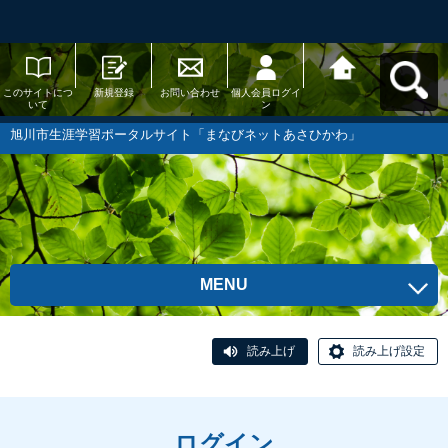
このサイトにつ
新規登録
お問い合わせ
個人会員ログイ
旭川市生涯学習
いて
ン
ポータルサイト
「まなびネット
あさひかわ」へ
旭川市生涯学習ポータルサイト「まなびネットあさひかわ」
戻る
MENU
読み上げ
読み上げ設定
ログイン