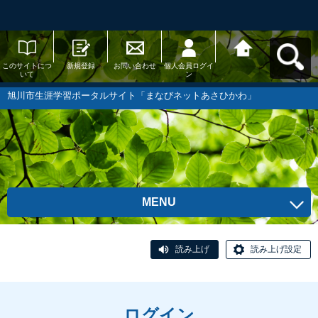
このサイトにつ
新規登録
お問い合わせ
個人会員ログイ
旭川市生涯学習
いて
ン
ポータルサイト
「まなびネット
あさひかわ」へ
旭川市生涯学習ポータルサイト「まなびネットあさひかわ」
戻る
MENU
読み上げ
読み上げ設定
ログイン