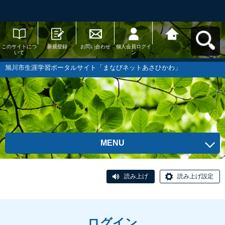
このサイトにつ
新規登録
お問い合わせ
個人会員ログイ
旭川市生涯学習
いて
ン
ポータルサイト
「まなびネット
あさひかわ」へ
旭川市生涯学習ポータルサイト「まなびネットあさひかわ」
戻る
MENU
読み上げ
読み上げ設定
ログイン