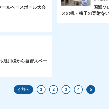
クールベースボール大会
国際ソ
スの机・椅子の寄附を
ベル旭川様から自習スペー
前へ
1
2
3
4
5