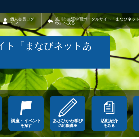
個人会員ログ
旭川市生涯学習ポータルサイト「まなびネッ
イン
わ」へ戻る
イト「まなびネットあ
講座・イベント
あさひかわ学び
活動紹介
を探す
の応援講座
をみる