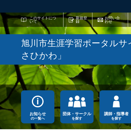
サイト内検索
このサイトにつ
新規登
お問い合
いて
録
わせ
旭川市生涯学習ポータルサ
さひかわ」
お知らせ
団体・サークル
講師・指導者
の一覧へ
を探す
を探す