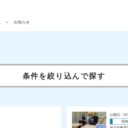
」
＞
お知らせ
条件を絞り込んで探す
公開日：20
団
旭川市教育