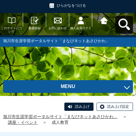
ひらがなをつける
このサイトにつ
新規登録
お問い合わせ
個人会員ログイ
旭川市生涯学習
いて
ン
ポータルサイト
「まなびネット
あさひかわ」へ
旭川市生涯学習ポータルサイト「まなびネットあさひかわ」
戻る
MENU
読み上げ
読み上げ設定
旭川市生涯学習ポータルサイト「まなびネットあさひかわ」
＞
講座・イベント
＞
成人教育