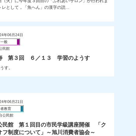
日（火）に今年度３回目の「ふれあいサロン」が行われま
レとして，「魚へん」の漢字の読...
24年06月24日
育一般
公民館
寿 第３回 ６／１３ 学習のようす
うす。
24年06月21日
齢者教育
台公民館
公民館 第１回目の市民学級講座開催 「ク
オフ制度について」～旭川消費者協会～