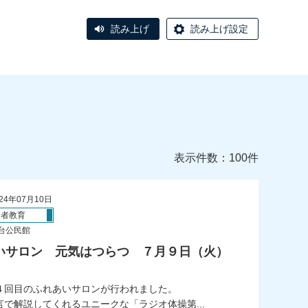
読み上げ
読み上げ設定
表示件数：100件
24年07月10日
齢者教育
台公民館
いサロン 元気はつらつ ７月９日（火）
４回目のふれあいサロンが行われました。
言で解説してくれるユニークな「ラジオ体操第...