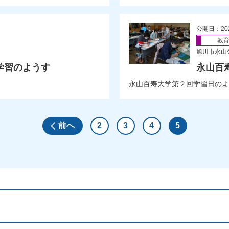
公開日：20
教
旭川市永山
学習のようす
永山百
永山百寿大学第２回学習日のよ
前へ
2
3
4
5