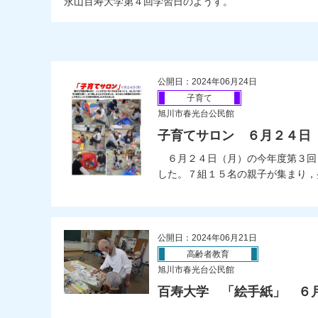
永山百寿大学第４回学習日のようす。
公開日：2024年06月24日
子育て
旭川市春光台公民館
子育てサロン ６月２４日
６月２４日（月）の今年度第３回
した。７組１５名の親子が集まり，盛
公開日：2024年06月21日
高齢者教育
旭川市春光台公民館
百寿大学 「絵手紙」 ６