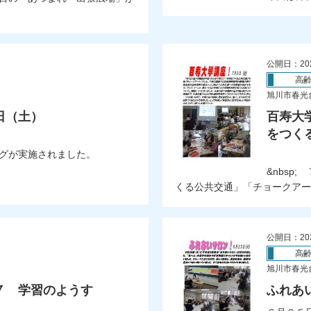
公開日：20
高
旭川市春光
日（土）
百寿大
をつく
グが実施されました。
&nbsp
くる公共交通」「チョークアート
公開日：20
高
旭川市春光
７ 学習のようす
ふれあ