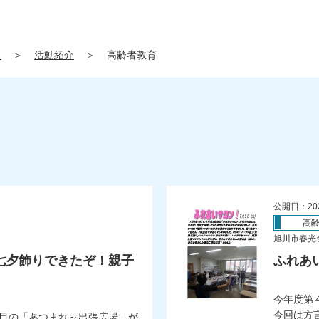
」
＞
活動紹介
＞
高齢者教育
公開日：20
高
旭川市春光
七夕飾りできたぞ！親子
ふれあ
）
今年度第
今回は方
目の「あつまれ～出張広場」が