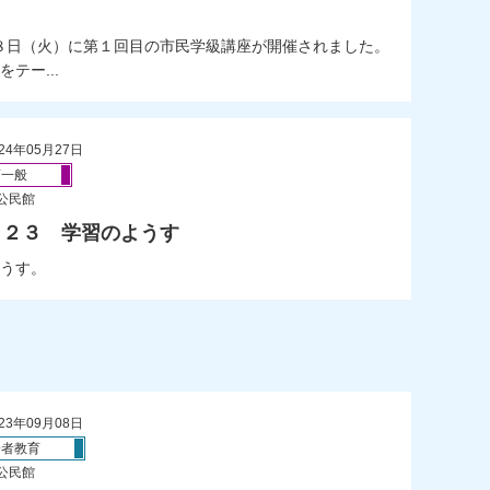
日（火）に第１回目の市民学級講座が開催されました。
テー...
24年05月27日
育一般
公民館
／２３ 学習のようす
うす。
23年09月08日
齢者教育
公民館