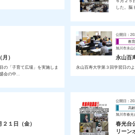
６月２５
した。脳ト
公開日：20
教
旭川市永山
（月）
永山百
目の「子育て広場」を実施しま
永山百寿大学第３回学習日のよ
会の中...
公開日：20
高
旭川市春光
月２１日（金）
春光台
リーン