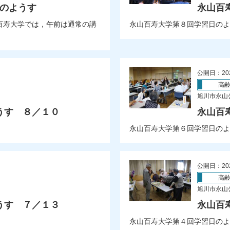
式のようす
永山百
百寿大学では，午前は通常の講
永山百寿大学第８回学習日のよ
公開日：20
高
旭川市永山
うす ８／１０
永山百
永山百寿大学第６回学習日のよ
公開日：20
高
旭川市永山
うす ７／１３
永山百
永山百寿大学第４回学習日のよ