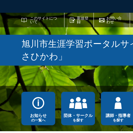
サイト内検索
このサイトにつ
新規登
お問い合
いて
録
わせ
旭川市生涯学習ポータルサ
さひかわ」
お知らせ
団体・サークル
講師・指導者
の一覧へ
を探す
を探す