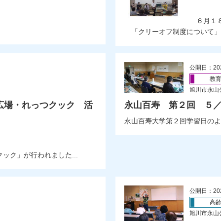
）
６月１８
「クリーオフ制度について」を
公開日：20
教
旭川市永山
広場・れっつクック 活
永山百寿 第２回 ５
永山百寿大学第２回学習日のよ
ク」が行われました...
公開日：20
高
旭川市永山