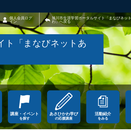
個人会員ログ
旭川市生涯学習ポータルサイト「まなびネッ
イン
わ」へ戻る
イト「まなびネットあ
講座・イベント
あさひかわ学び
活動紹介
を探す
の応援講座
をみる