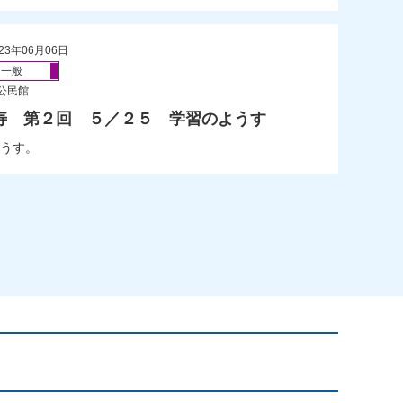
23年06月06日
育一般
公民館
寿 第２回 ５／２５ 学習のようす
うす。