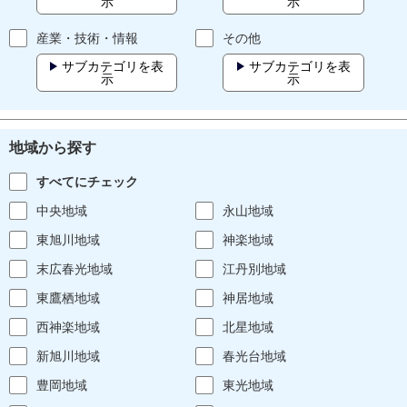
示
示
産業・技術・情報
その他
サブカテゴリを表
サブカテゴリを表
示
示
地域から探す
すべてにチェック
中央地域
永山地域
東旭川地域
神楽地域
末広春光地域
江丹別地域
東鷹栖地域
神居地域
西神楽地域
北星地域
新旭川地域
春光台地域
豊岡地域
東光地域