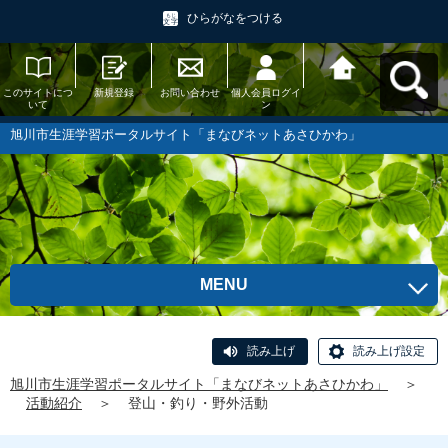
ひらがなをつける
このサイトにつ
新規登録
お問い合わせ
個人会員ログイ
旭川市生涯学習
いて
ン
ポータルサイト
「まなびネット
あさひかわ」へ
旭川市生涯学習ポータルサイト「まなびネットあさひかわ」
戻る
MENU
読み上げ
読み上げ設定
旭川市生涯学習ポータルサイト「まなびネットあさひかわ」
＞
活動紹介
＞
登山・釣り・野外活動