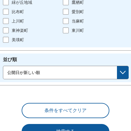
緑が丘地域
鷹栖町
比布町
愛別町
上川町
当麻町
東神楽町
東川町
美瑛町
並び順