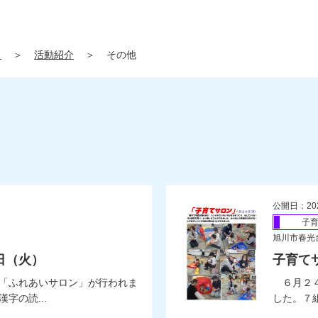
」
＞
活動紹介
＞
その他
公開日：20
子
旭川市春光
日（火）
子育て
「ふれあいサロン」が行われま
６月２４
字の読...
した。７組