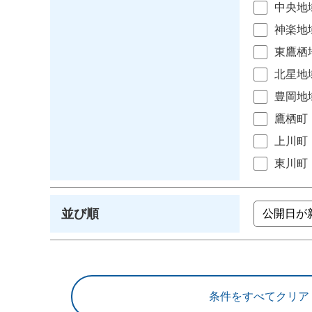
中央地
神楽地
東鷹栖
北星地
豊岡地
鷹栖町
上川町
東川町
並び順