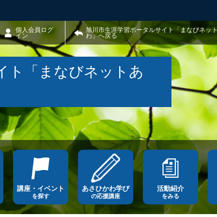
個人会員ログ
旭川市生涯学習ポータルサイト「まなびネッ
イン
わ」へ戻る
イト「まなびネットあ
講座・イベント
あさひかわ学び
活動紹介
を探す
の応援講座
をみる