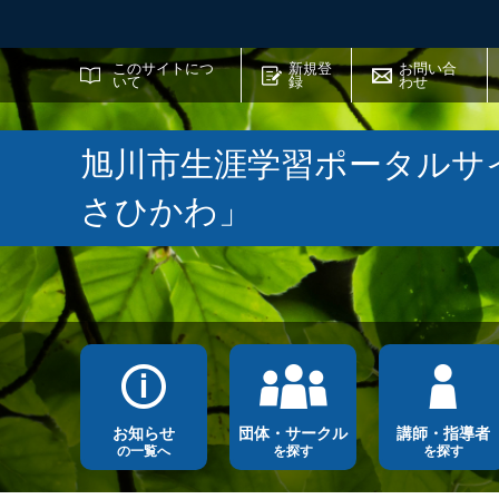
サイト内検索
このサイトにつ
新規登
お問い合
いて
録
わせ
旭川市生涯学習ポータルサ
さひかわ」
お知らせ
団体・サークル
講師・指導者
の一覧へ
を探す
を探す