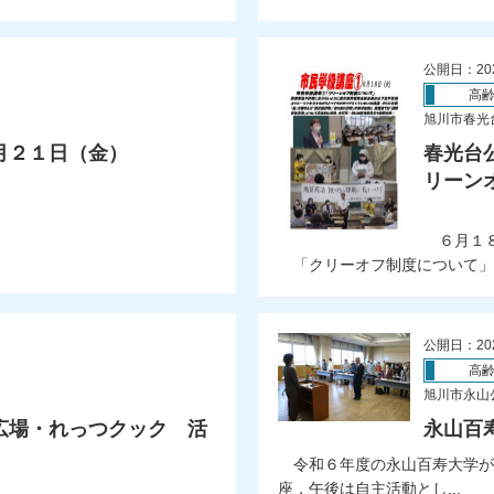
公開日：20
高
旭川市春光
月２１日（金）
春光台
リーン
）
６月１８
「クリーオフ制度について」を
公開日：20
高
旭川市永山
広場・れっつクック 活
永山百寿
令和６年度の永山百寿大学が
座，午後は自主活動とし...