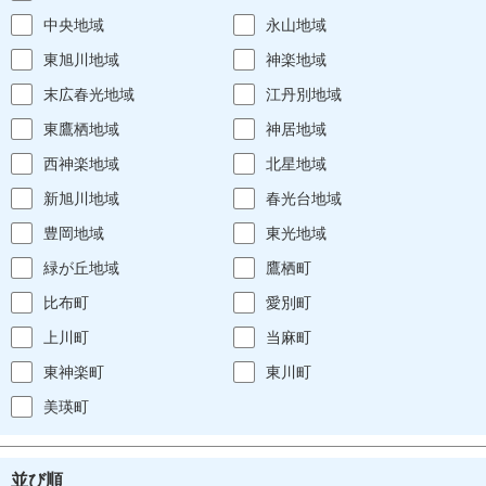
中央地域
永山地域
東旭川地域
神楽地域
末広春光地域
江丹別地域
東鷹栖地域
神居地域
西神楽地域
北星地域
新旭川地域
春光台地域
豊岡地域
東光地域
緑が丘地域
鷹栖町
比布町
愛別町
上川町
当麻町
東神楽町
東川町
美瑛町
並び順