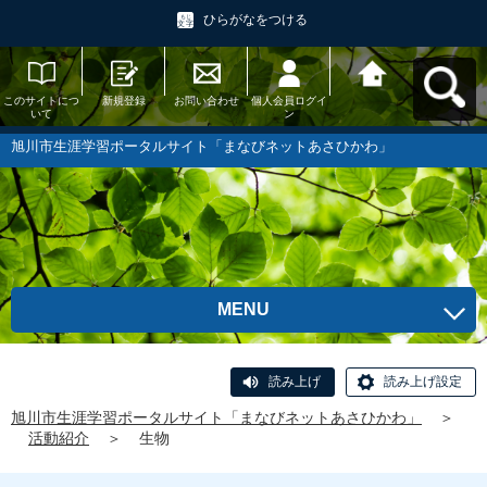
ひらがなをつける
このサイトにつ
新規登録
お問い合わせ
個人会員ログイ
旭川市生涯学習
いて
ン
ポータルサイト
「まなびネット
あさひかわ」へ
旭川市生涯学習ポータルサイト「まなびネットあさひかわ」
戻る
MENU
読み上げ
読み上げ設定
旭川市生涯学習ポータルサイト「まなびネットあさひかわ」
＞
活動紹介
＞
生物