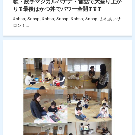
歌・数字マジカルバナナ・昔話で大盛り上が
り❣最後はかつ丼でパワー全開❣❣❣
&nbsp; &nbsp; &nbsp; &nbsp; &nbsp; &nbsp; ふれあいサ
ロン！...