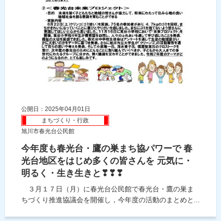
公開日：2025年04月01日
まちづくり・行政
旭川市春光台公民館
今年度も春光台・鷹の巣まち協パワーで 春
光台地区をはじめ多くの皆さんを 元気に・
明るく・生き生きと❣❣❣
３月１７日（月）に春光台公民館で春光台・鷹の巣ま
ちづくり推進協議会を開催し，今年度の活動のまとめと...