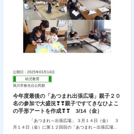
公開日：2025年03月14日
幼児教育
旭川市春光台公民館
今年度最後の「あつまれ出張広場」親子２０
名の参加で大盛況❣❣親子ですてきなひよこ
の手形アートを作成❣❣ 3/14（金）
「あつまれ～出張広場」 ３月１４日（金） ３
月１４日（金）に第１２回目の「あつまれ～出張広場...