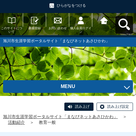
ひらがなをつける
このサイトにつ
新規登録
お問い合わせ
個人会員ログイ
旭川市生涯学習
いて
ン
ポータルサイト
「まなびネット
あさひかわ」へ
旭川市生涯学習ポータルサイト「まなびネットあさひかわ」
戻る
MENU
読み上げ
読み上げ設定
旭川市生涯学習ポータルサイト「まなびネットあさひかわ」
＞
活動紹介
＞
教育一般