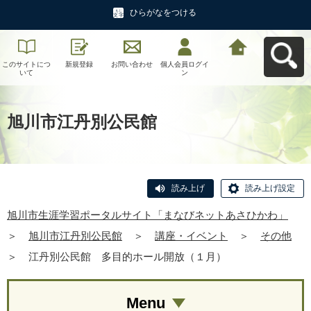
ひらがなをつける
このサイトにつ
新規登録
お問い合わせ
個人会員ログイ
旭川市生涯学習
いて
ン
ポータルサイト
「まなびネット
あさひかわ」へ
戻る
旭川市江丹別公民館
読み上げ
読み上げ設定
旭川市生涯学習ポータルサイト「まなびネットあさひかわ」
＞
旭川市江丹別公民館
＞
講座・イベント
＞
その他
＞
江丹別公民館 多目的ホール開放（１月）
Menu