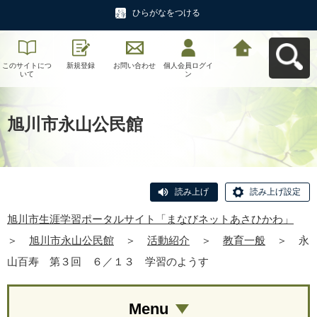
ひらがなをつける
このサイトにつ
新規登録
お問い合わせ
個人会員ログイ
旭川市生涯学習
いて
ン
ポータルサイト
「まなびネット
あさひかわ」へ
戻る
旭川市永山公民館
読み上げ
読み上げ設定
旭川市生涯学習ポータルサイト「まなびネットあさひかわ」
＞
旭川市永山公民館
＞
活動紹介
＞
教育一般
＞
永
山百寿 第３回 ６／１３ 学習のようす
Menu